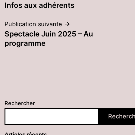
Infos aux adhérents
de
l’article
Publication suivante
Spectacle Juin 2025 – Au
programme
Rechercher
Recherch
Articles récents