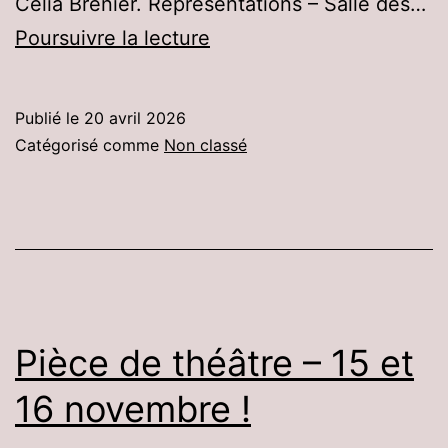
Célia Brenier. Représentations – Salle des…
Pièce
Poursuivre la lecture
de
théâtre
Publié le
20 avril 2026
–
Catégorisé comme
Non classé
Reprise
Pièce de théâtre – 15 et
16 novembre !