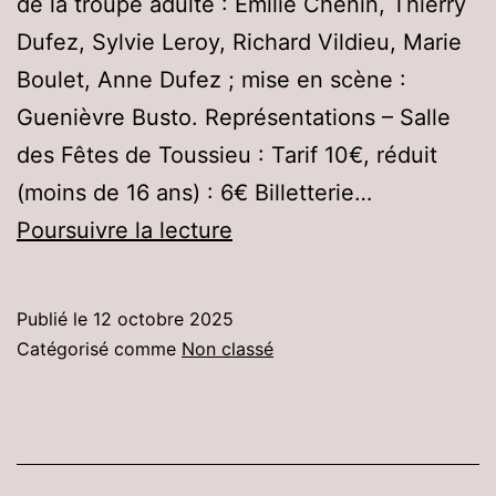
de la troupe adulte : Emilie Chenin, Thierry
Dufez, Sylvie Leroy, Richard Vildieu, Marie
Boulet, Anne Dufez ; mise en scène :
Guenièvre Busto. Représentations – Salle
des Fêtes de Toussieu : Tarif 10€, réduit
(moins de 16 ans) : 6€ Billetterie…
Pièce
Poursuivre la lecture
de
théâtre
Publié le
12 octobre 2025
–
Catégorisé comme
Non classé
15
et
16
novembre